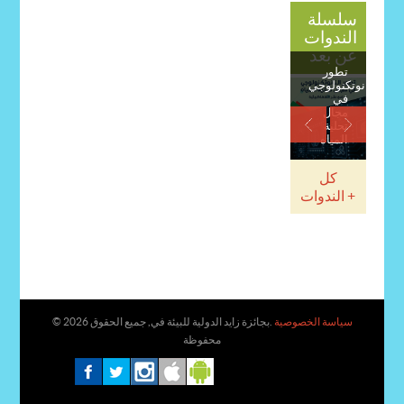
سلسلة
الندوات
عن بعد
تطور
النانوتكنولوجي
في
مجال
تحلية
المياه
كل
الندوات +
سياسة الخصوصية
.بجائزة زايد الدولية للبيئة في, جميع الحقوق
© 2026
محفوظة