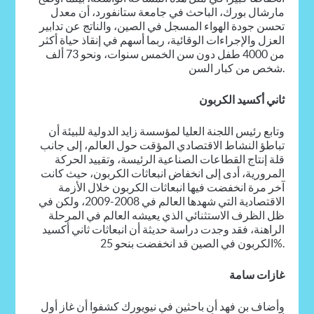
مارشال بورك، الباحث في جامعة ستانفورد، أن معدل
تحسن جودة الهواء المسجل في الصين، والناتج عن تدابير
العزل والإجراءات الوقائية، ربما أسهم في إنقاذ حياة أكثر
من 4000 طفل دون سن الخمس سنوات، ونحو 73 ألف
شخص من كبار السن.
ثاني أكسيد الكربون
وتابع رئيس اللجنة العليا لمؤسسة زايد الدولية للبيئة أن
تباطؤ النشاط الاقتصادي المؤقت حول العالم، إلى جانب
قلة إنتاج القطاعات الصناعية الرئيسة، وتقييد الحركة
المرورية، أدى إلى انخفاض انبعاثات الكربون، حيث كانت
آخر مرة انخفضت فيها انبعاثات الكربون خلال الأزمة
الاقتصادية التي شهدها العالم في 2008-2009، ولكن في
ظل الظرف الاستثنائي الذي يعيشه العالم في المرحلة
الراهنة، فقد وجدت دراسة حديثة أن انبعاثات ثاني أكسيد
الكربون في الصين قد انخفضت بنحو 25%.
غازات سامة
وأضاف بن فهد أن باحثين في نيويورك كشفوا أن غاز أول