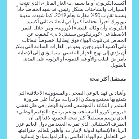
أكسيد الكربون، أو ما يسمى بـ«الغاز القاتل»، الذي تنتجه
السيارات والشاحنات بشكل رئيس، قد شهد انخفاضاً حاداً
بنسبة تقارب 50% مقارنة بعام 2019، كما شهدت مدينة
نيويورك أخيراً انخفاضاً كبيراً في انبعاثات ثاني أكسيد
الكربون، وأن وكالة الفضاء الأوروبية، ومن خلال القمر
الاصطناعي «كوبرنيكوس سنتينل 5 بي» كشفت عن
انخفاض في تلوث الهواء فوق إيطاليا، خصوصاً انبعاثات
ثاني أكسيد النيتروجين، وهو من الغازات السامة التي يمكن
أن تؤدي إلى تهيج الجهاز التنفسي، بينما يؤدي إلى الإصابة
بأمراض القلب والأوعية الدموية أو الرئوية على المدى
الطويل.
مستقبل أكثر صحة
وأشاد بن فهد بالوعي الصحي، والمسؤولية الأخلاقية التي
يتمتع بها مجتمع وسكان الإمارات، مؤكداً على ضرورة
استمرار التكاتف المجتمعي لحماية الوطن في ظل تفشي
فيروس كورونا المستجد، ودعم برنامج «التعقيم الوطني»
الذي يرسم مستقبلاً أكثر صحة للجميع، لافتاً إلى أن
الظرف الاستثنائي الذي تمر به العديد من دول العالم عزز
الريادة الإنسانية لدولة الإمارات، وأظهر للعالم احترافيتها
في التعامل مع الوباء العالمي، والتزامها بمبادئ إنسانية