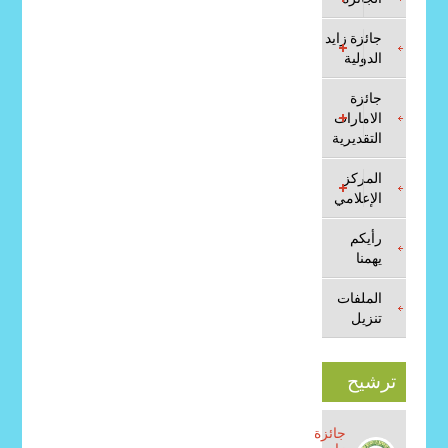
جائزة زايد
الدولية
جائزة
الامارات
التقديرية
المركز
الإعلامي
رأيكم
يهمنا
الملفات
تنزيل
ترشيح
جائزة