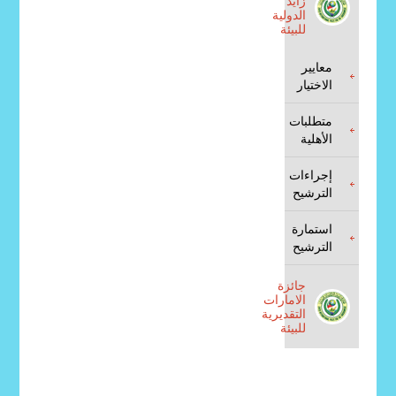
زايد
الدولية
للبيئة
معايير
الاختيار
متطلبات
الأهلية
إجراءات
الترشيح
استمارة
الترشيح
جائزة
الامارات
التقديرية
للبيئة