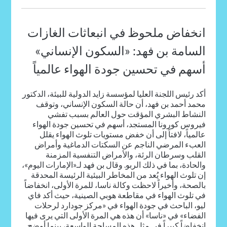
انخفاض ملحوظ في انبعاثات الغازات
السامة بن فهد: «السكون الإنساني»
أسهم في تحسين جودة الهواء عالمياً
أكد رئيس اللجنة العليا لمؤسسة زايد الدولية للبيئة، الدكتور
محمد أحمد بن فهد، أن حالة السكون الإنساني، وتوقف
النشاط البشري المؤقت حول العالم بسبب تفشي
فيروس كورونا المستجد، أسهم في تحسين جودة الهواء
عالمياً، لافتاً إلى أن خفض مستويات تلوث الهواء يقلل
العبء المرضي الناجم عن السكتات الدماغية وأمراض
القلب وسرطان الرئة، والأمراض التنفسية المزمنة
والحادة، بما في ذلك الربو. وقال بن فهد لـ«الإمارات اليوم»،
إن تلوث الهواء يُعد من المخاطر البيئية الرئيسة المحدقة
بالصحة، وأخيراً لاحظت وكالة ناسا، للمرة الأولى، انخفاضاً
في تلوث الهواء في مقاطعة هوبي الصينية، حيث أكد فاي
ليو، الباحث في جودة الهواء في «مركز جودارد لرحلات
الفضاء» في «ناسا» أن هذه هي المرة الأولى التي يرى فيها
انخفاضاً كبيراً في مثل هذه المساحة الواسعة، بينما أوضح